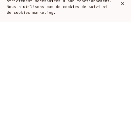
strictement nécessaires à son fonctionnement.
Nous n'utilisons pas de cookies de suivi ni
de cookies marketing.
Maison d’Hôtes à Honfleur en
Normandie
Découvrez La Maison du Corsaire, une maison
d'hôtes de caractère et conviviale au cœur
d'Honfleur. Cette ancienne bâtisse vous offre
une parenthèse de détente et de bien-être en
Normandie. Profitez de chambres élégantes qui
allient charme d'antan et confort moderne,
nichées dans une dépendance rénovée. Laissez-
vous séduire par le calme d'un jardin
remarquable en centre-ville, et l'accueil
attentif de vos hôtes. C'est l'harmonie
parfaite pour une escapade ressourçante.